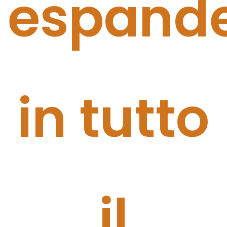
espand
in tutto
il