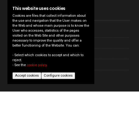
This website uses cookies
MENÙ
Cookies are files that collect information about
the use and navigation that the User makes on
the Web and whose main purpose is to know the
User who accesses, statistics of the pages
Chi Siamo
visited on the Web Site and other purposes
necessary to improve the quality and offer a
Servizi
better functioning of the Website. You can:
Nozioni di base di PI
- Select which cookies to accept and which to
reject.
Link esterni
- See the
cookie policy
.
Dove Siamo
Accept cookies
Configure cookies
INFORMAZIONE LEGALE
Nota legale
Condizioni generali d’uso e responsabilità…
+info
Informativa sulla privacy