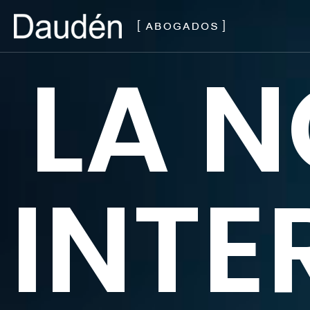
LA N
Pagina principale
Chi Siamo
I nostri servizi
Dove siamo
INTE